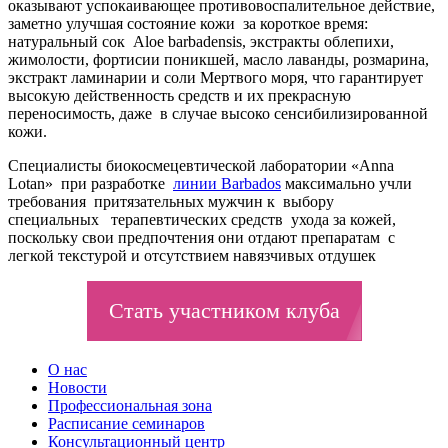
оказывают успокаивающее противовоспалительное действие,
заметно улучшая состояние кожи за короткое время:
натуральный сок Aloe barbadensis, экстракты облепихи,
жимолости, фортисии поникшей, масло лаванды, розмарина,
экстракт ламинарии и соли Мертвого моря, что гарантирует
высокую действенность средств и их прекрасную
переносимость, даже в случае высоко сенсибилизированной
кожи.
Специалисты биокосмецевтической лаборатории «Anna
Lotan» при разработке
линии Barbados
максимально учли
требования притязательных мужчин к выбору
специальных терапевтических средств ухода за кожей,
поскольку свои предпочтения они отдают препаратам с
легкой текстурой и отсутствием навязчивых отдушек
Стать участником клуба
О нас
Новости
Профессиональная зона
Расписание семинаров
Консультационный центр