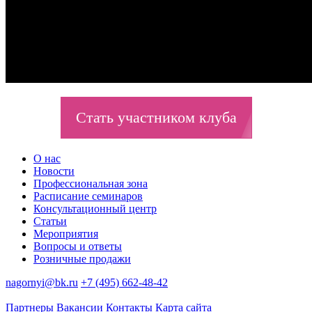
Стать участником клуба
О нас
Новости
Профессиональная зона
Расписание семинаров
Консультационный центр
Статьи
Мероприятия
Вопросы и ответы
Розничные продажи
nagornyi@bk.ru
+7 (495) 662-48-42
Партнеры
Вакансии
Контакты
Карта сайта