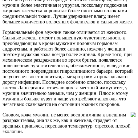
мужчин более эластичная и упругая, поскольку подкожная
жировая клетчатка «прошита» более плотными волокнами
соединительной ткани. Лучше удерживает влагу, имеет
большее количество волосяных фолликулов и сальных желез.
Гормональный фон мужчин также отличается от женского.
Сальные железы имеют повышенную чувствительность к
преобладающим в крови мужским половым гормонам-
андрогенам, и работают более активно, нежели у женщин,
поэтому мужская кожа всегда более жирная. Кроме того, при
механическом раздражении во время бритья, появляется
повышенная чувствительность, обезвоженность, вследствие
постоянного повреждения гидролипидного барьера, который
не успевает восстановиться, а микротравмы прокладывают
дорогу инфекции. Последнее особенно опасно, поскольку
клеток Лангерганса, отвечающих за местный иммунитет, у
мужчин значительно меньше, чем у женщин. Плюс к этому
мужчины больше курят и чаще употребляют алкоголь, что
негативно сказывается на состоянии кожных покровов.
Словом, кожа мужчин не менее восприимчива к внешним
раздражителям, она так же, как и женская, страдает от
вредных привычек, перепадов температур, стрессов, плохой
экологии.