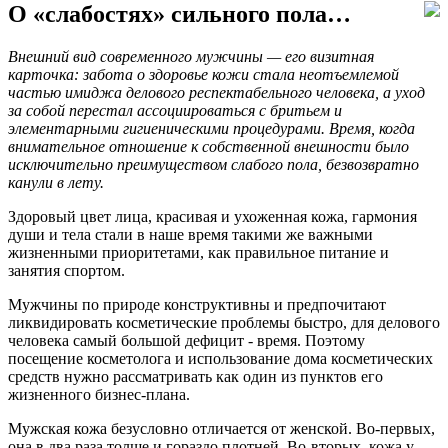
О «слабостях» сильного пола…
Внешний вид современного мужчины — его визитная
карточка: забота о здоровье кожи стала неотъемлемой
частью имиджа делового респектабельного человека, а уход
за собой перестал ассоциироваться с бритьем и
элементарными гигиеническими процедурами. Время, когда
внимательное отношение к собственной внешности было
исключительно преимуществом слабого пола, безвозвратно
канули в лету.
Здоровый цвет лица, красивая и ухоженная кожа, гармония
души и тела стали в наше время такими же важными
жизненными приоритетами, как правильное питание и
занятия спортом.
Мужчины по природе конструктивны и предпочитают
ликвидировать косметические проблемы быстро, для делового
человека самый большой дефицит - время. Поэтому
посещение косметолога и использование дома косметических
средств нужно рассматривать как один из пунктов его
жизненного бизнес-плана.
Мужская кожа безусловно отличается от женской. Во-первых,
она в два раза толще и гораздо плотней. Во-вторых, кожа у