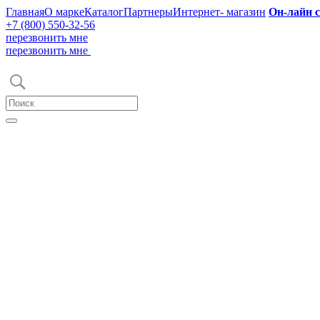
Главная
О марке
Каталог
Партнеры
Интернет- магазин
Он-лайн 
+7 (800) 550-32-56
перезвонить мне
перезвонить мне