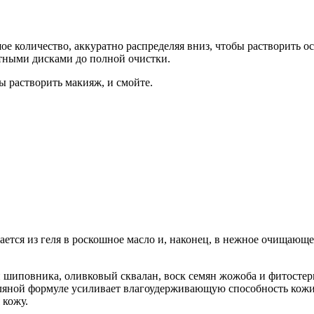
е количество, аккуратно распределяя вниз, чтобы растворить о
атными дисками до полной очистки.
ы растворить макияж, и смойте.
ется из геля в роскошное масло и, наконец, в нежное очищающее
н шиповника, оливковый сквалан, воск семян жожоба и фитосте
сляной формуле усиливает влагоудерживающую способность кож
 кожу.