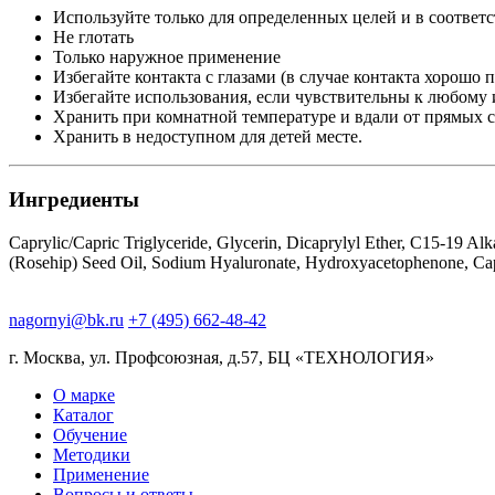
Используйте только для определенных целей и в соответ
Не глотать
Только наружное применение
Избегайте контакта с глазами (в случае контакта хорошо 
Избегайте использования, если чувствительны к любому 
Хранить при комнатной температуре и вдали от прямых 
Хранить в недоступном для детей месте.
Ингредиенты
Caprylic/Capric Triglyceride, Glycerin, Dicaprylyl Ether, C15-19 Al
(Rosehip) Seed Oil, Sodium Hyaluronate, Hydroxyacetophenone, Capry
nagornyi@bk.ru
+7 (495) 662-48-42
г. Москва, ул. Профсоюзная, д.57, БЦ «ТЕХНОЛОГИЯ»
О марке
Каталог
Обучение
Методики
Применение
Вопросы и ответы