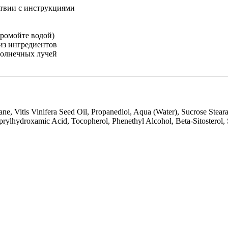
ствии с инструкциями
промойте водой)
из ингредиентов
солнечных лучей
kane, Vitis Vinifera Seed Oil, Propanediol, Aqua (Water), Sucrose Stea
lhydroxamic Acid, Tocopherol, Phenethyl Alcohol, Beta-Sitosterol, Sq