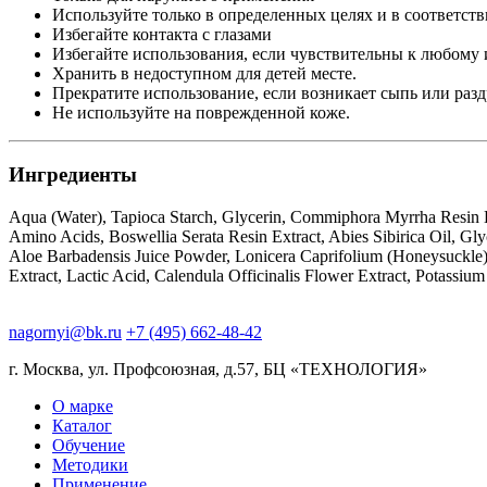
Используйте только в определенных целях и в соответст
Избегайте контакта с глазами
Избегайте использования, если чувствительны к любому 
Хранить в недоступном для детей месте.
Прекратите использование, если возникает сыпь или раз
Не используйте на поврежденной коже.
Ингредиенты
Aqua (Water), Tapioca Starch, Glycerin, Commiphora Myrrha Resin E
Amino Acids, Boswellia Serata Resin Extract, Abies Sibirica Oil, Gl
Aloe Barbadensis Juice Powder, Lonicera Caprifolium (Honeysuckle)
Extract, Lactic Acid, Calendula Officinalis Flower Extract, Potassiu
nagornyi@bk.ru
+7 (495) 662-48-42
г. Москва, ул. Профсоюзная, д.57, БЦ «ТЕХНОЛОГИЯ»
О марке
Каталог
Обучение
Методики
Применение