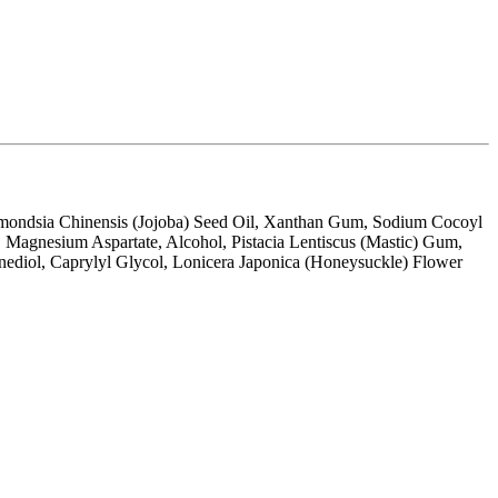
Simmondsia Chinensis (Jojoba) Seed Oil, Xanthan Gum, Sodium Cocoyl
, Magnesium Aspartate, Alcohol, Pistacia Lentiscus (Mastic) Gum,
nediol, Caprylyl Glycol, Lonicera Japonica (Honeysuckle) Flower