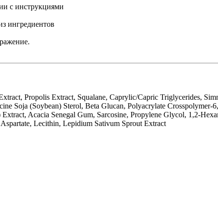
вии с инструкциями
из ингредиентов
дражение.
xtract, Propolis Extract, Squalane, Caprylic/Capric Triglycerides, 
ycine Soja (Soybean) Sterol, Beta Glucan, Polyacrylate Crosspolymer-6
 Extract, Acacia Senegal Gum, Sarcosine, Propylene Glycol, 1,2-Hexa
m Aspartate, Lecithin, Lepidium Sativum Sprout Extract