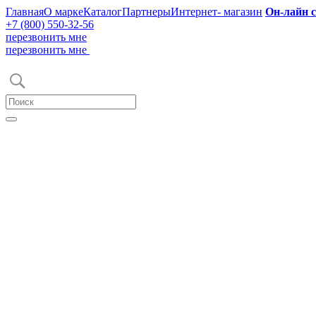
Главная
О марке
Каталог
Партнеры
Интернет- магазин
Он-лайн 
+7 (800) 550-32-56
перезвонить мне
перезвонить мне