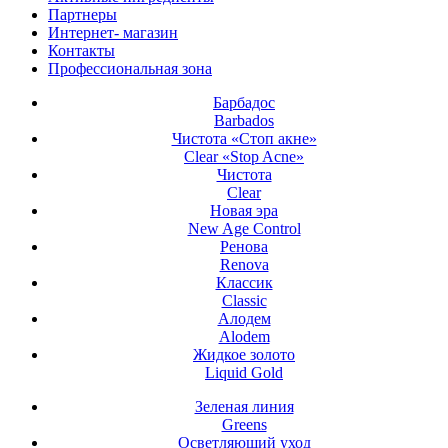
Партнеры
Интернет- магазин
Контакты
Профессиональная зона
Барбадос
Barbados
Чистота «Стоп акне»
Clear «Stop Acne»
Чистота
Clear
Новая эра
New Age Control
Ренова
Renova
Классик
Classic
Алодем
Alodem
Жидкое золото
Liquid Gold
Зеленая линия
Greens
Осветляющий уход