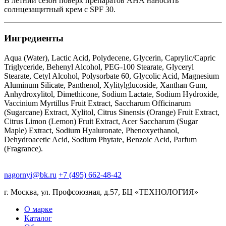
В летний сезон поверх препаратов АНА наносить
солнцезащитный крем с SPF 30.
Ингредиенты
Aqua (Water), Lactic Acid, Polydecene, Glycerin, Caprylic/Capric
Triglyceride, Behenyl Alcohol, PEG-100 Stearate, Glyceryl
Stearate, Cetyl Alcohol, Polysorbate 60, Glycolic Acid, Magnesium
Aluminum Silicate, Panthenol, Xylitylglucoside, Xanthan Gum,
Anhydroxylitol, Dimethicone, Sodium Lactate, Sodium Hydroxide,
Vaccinium Myrtillus Fruit Extract, Saccharum Officinarum
(Sugarcane) Extract, Xylitol, Citrus Sinensis (Orange) Fruit Extract,
Citrus Limon (Lemon) Fruit Extract, Acer Saccharum (Sugar
Maple) Extract, Sodium Hyaluronate, Phenoxyethanol,
Dehydroacetic Acid, Sodium Phytate, Benzoic Acid, Parfum
(Fragrance).
nagornyi@bk.ru
+7 (495) 662-48-42
г. Москва, ул. Профсоюзная, д.57, БЦ «ТЕХНОЛОГИЯ»
О марке
Каталог