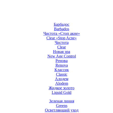
Барбадос
Barbados
Чистота «Стоп акне»
Clear «Stop Acne»
Чистота
Clear
Новая эра
New Age Control
Ренова
Renova
Классик
Classic
Алодем
Alodem
Жидкое золото
Liquid Gold
Зеленая линия
Greens
Осветляющий уход