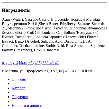
Ингредиенты
Aqua (Water), Caprylic/Capric Triglyceride, Isopropyl Myristate,
Butyrospermum Parkii (Shea) Butter, Ethylhexyl Stearate, Steareth-
21, Steareth-2, Propylene Glycol, Glycerin, Hippophae Rhamnoides
(Seabuckthorn) Fruit Oil, Lonicera Caprifolium (Honeysuckle)
Extract, Tocopherol, Lonicera Japonica (Honeysuckle) Flower
Extract, Benzyl Alcohol, Salicylic Acid, Disodium EDTA,
Carbomer, Triethanolamine, Sorbic Acid, Beta-Sitosterol, Squalene,
Parfum (Fragrance), Hexyl Cinnamal.
nagornyi@bk.ru
+7 (495) 662-48-42
г. Москва, ул. Профсоюзная, д.57, БЦ «ТЕХНОЛОГИЯ»
О линии
Каталог
Обучение
Новости и анонсы